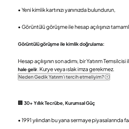
• Yeni kimlik kartınızı yanınızda bulundurun,
• Görüntülü görüşme ile hesap açılışınızı tamaml
Görüntülü görüşme ile kimlik doğrulama:
Hesap açılışının son adımı, bir Yatırım Temsilci
. Kurye veya ıslak imza gerekmez.
hale gelir
Neden Gedik Yatırım’ı tercih etmeliyim?
🏢
30+ Yıllık Tecrübe, Kurumsal Güç
• 1991 yılından bu yana sermaye piyasalarında fa