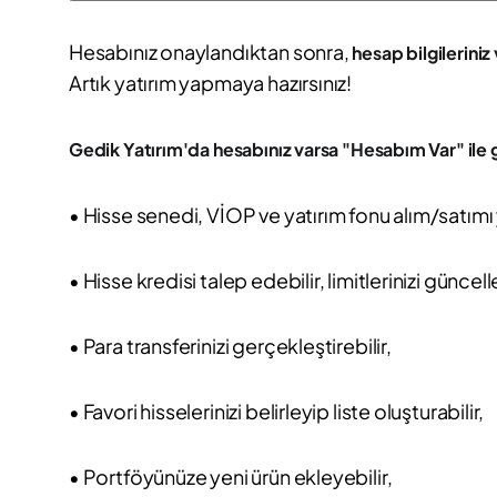
Hesabınız onaylandıktan sonra,
hesap bilgileriniz 
Artık yatırım yapmaya hazırsınız!
Gedik Yatırım'da hesabınız varsa "Hesabım Var" ile g
• Hisse senedi, VİOP ve yatırım fonu alım/satımı 
• Hisse kredisi talep edebilir, limitlerinizi güncell
• Para transferinizi gerçekleştirebilir,
• Favori hisselerinizi belirleyip liste oluşturabilir,
• Portföyünüze yeni ürün ekleyebilir,