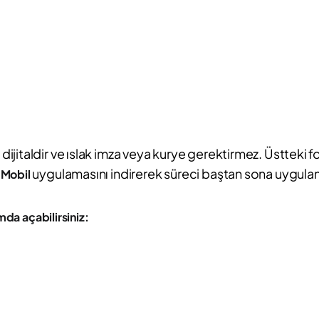
jitaldir ve ıslak imza veya kurye gerektirmez. Üstteki f
uygulamasını indirerek süreci baştan sona uygulama
 Mobil
da açabilirsiniz: