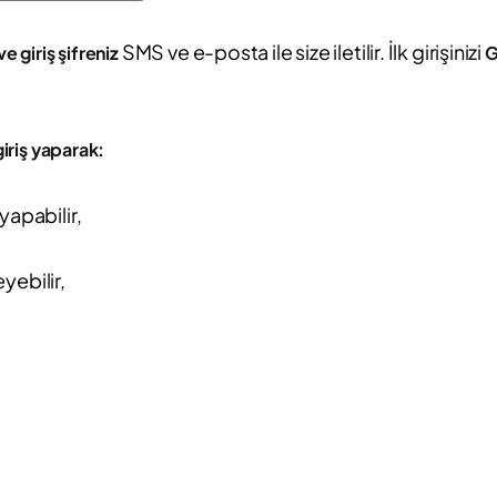
SMS ve e-posta ile size iletilir. İlk girişinizi
ve giriş şifreniz
G
iriş yaparak:
yapabilir,
eyebilir,