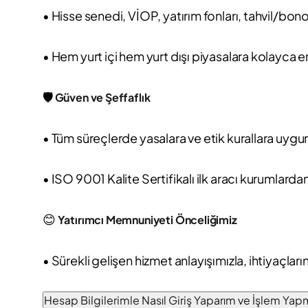
• Hisse senedi, VİOP, yatırım fonları, tahvil/bono
• Hem yurt içi hem yurt dışı piyasalara kolayca e
🛡️
Güven ve Şeffaflık
• Tüm süreçlerde yasalara ve etik kurallara uygun
• ISO 9001 Kalite Sertifikalı ilk aracı kurumlardan
😊
Yatırımcı Memnuniyeti Önceliğimiz
• Sürekli gelişen hizmet anlayışımızla, ihtiyaçlar
Hesap Bilgilerimle Nasıl Giriş Yaparım ve İşlem Ya