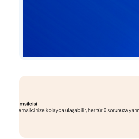
Birebir Yatırım Temsilcisi
Size özel yatırım temsilcinize kolayca u