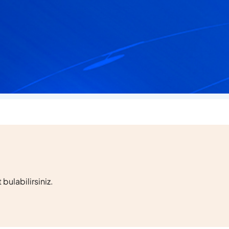
laşabilir, her türlü sorunuza yanıt bulabilirsiniz.