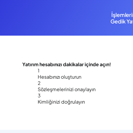
İşlemler
Gedik Yat
Yatırım hesabınızı
dakikalar içinde
açın!
1
Hesabınızı oluşturun
2
Sözleşmelerinizi onaylayın
3
Kimliğinizi doğrulayın