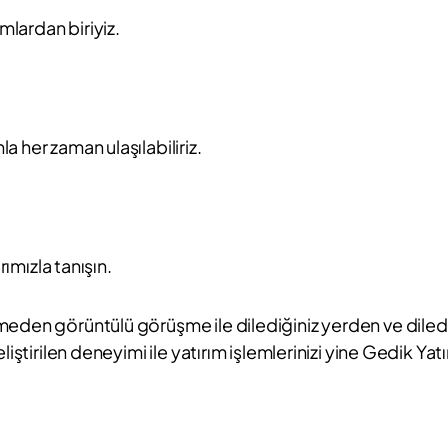
mlardan biriyiz.
 her zaman ulaşılabiliriz.
rımızla tanışın.
eden görüntülü görüşme ile dilediğiniz yerden ve dilediğ
iştirilen deneyimi ile yatırım işlemlerinizi yine Gedik Yat