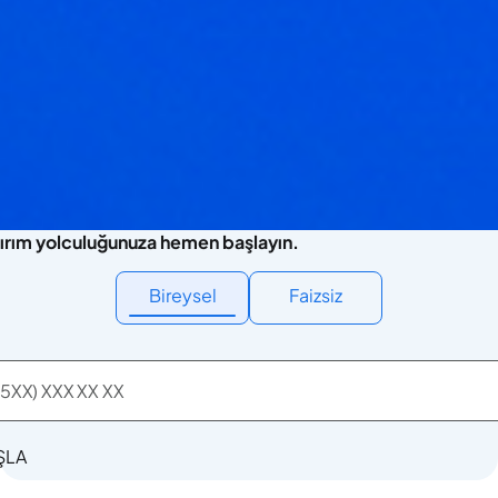
ırım yolculuğunuza hemen başlayın.
Bireysel
Faizsiz
ŞLA