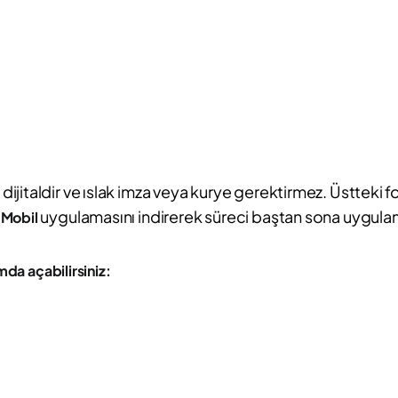
jitaldir ve ıslak imza veya kurye gerektirmez. Üstteki f
uygulamasını indirerek süreci baştan sona uygulama
 Mobil
da açabilirsiniz: