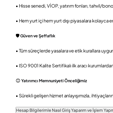
• Hisse senedi, VİOP, yatırım fonları, tahvil/bono
• Hem yurt içi hem yurt dışı piyasalara kolayca e
🛡️
Güven ve Şeffaflık
• Tüm süreçlerde yasalara ve etik kurallara uygun
• ISO 9001 Kalite Sertifikalı ilk aracı kurumlardan
😊
Yatırımcı Memnuniyeti Önceliğimiz
• Sürekli gelişen hizmet anlayışımızla, ihtiyaçlar
Hesap Bilgilerimle Nasıl Giriş Yaparım ve İşlem Ya