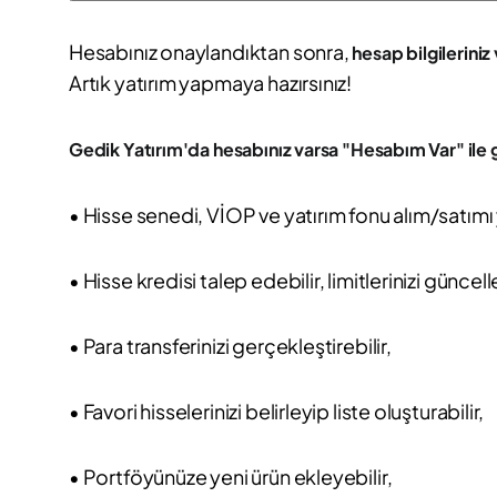
Hesabınız onaylandıktan sonra,
hesap bilgileriniz 
Artık yatırım yapmaya hazırsınız!
Gedik Yatırım'da hesabınız varsa "Hesabım Var" ile g
• Hisse senedi, VİOP ve yatırım fonu alım/satımı 
• Hisse kredisi talep edebilir, limitlerinizi güncell
• Para transferinizi gerçekleştirebilir,
• Favori hisselerinizi belirleyip liste oluşturabilir,
• Portföyünüze yeni ürün ekleyebilir,