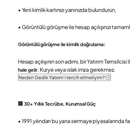
• Yeni kimlik kartınızı yanınızda bulundurun,
• Görüntülü görüşme ile hesap açılışınızı tamaml
Görüntülü görüşme ile kimlik doğrulama:
Hesap açılışının son adımı, bir Yatırım Temsilci
. Kurye veya ıslak imza gerekmez.
hale gelir
Neden Gedik Yatırım’ı tercih etmeliyim?
🏢
30+ Yıllık Tecrübe, Kurumsal Güç
• 1991 yılından bu yana sermaye piyasalarında fa