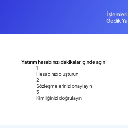
İşlemler
Gedik Yat
Yatırım hesabınızı
dakikalar içinde
açın!
1
Hesabınızı oluşturun
2
Sözleşmelerinizi onaylayın
3
Kimliğinizi doğrulayın