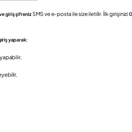
SMS ve e-posta ile size iletilir. İlk girişinizi
ve giriş şifreniz
G
iriş yaparak:
yapabilir,
eyebilir,