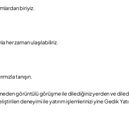
mlardan biriyiz.
 her zaman ulaşılabiliriz.
rımızla tanışın.
eden görüntülü görüşme ile dilediğiniz yerden ve dilediğ
iştirilen deneyimi ile yatırım işlemlerinizi yine Gedik Yat