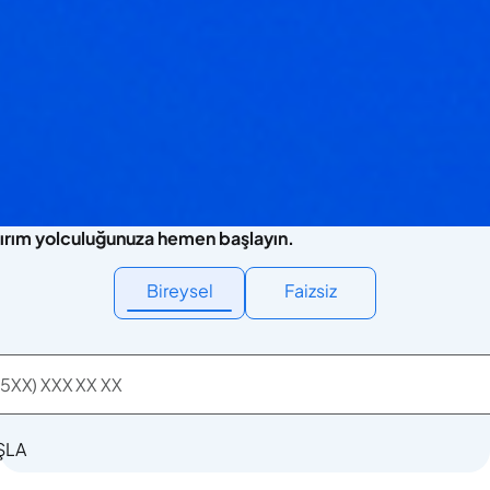
ırım yolculuğunuza hemen başlayın.
Bireysel
Faizsiz
ŞLA