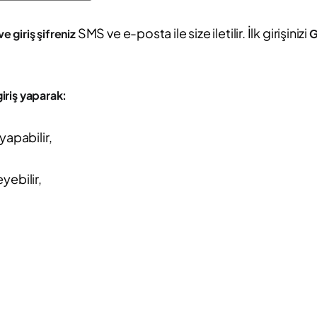
SMS ve e-posta ile size iletilir. İlk girişinizi
ve giriş şifreniz
G
iriş yaparak:
yapabilir,
eyebilir,