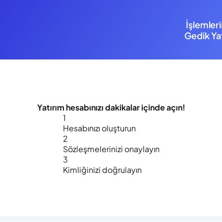
İşlemler
Gedik Yat
Yatırım hesabınızı
dakikalar içinde
açın!
1
Hesabınızı oluşturun
2
Sözleşmelerinizi onaylayın
3
Kimliğinizi doğrulayın