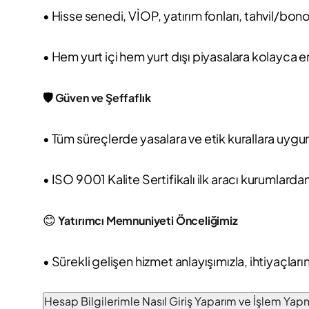
• Hisse senedi, VİOP, yatırım fonları, tahvil/bono
• Hem yurt içi hem yurt dışı piyasalara kolayca e
🛡️
Güven ve Şeffaflık
• Tüm süreçlerde yasalara ve etik kurallara uygun
• ISO 9001 Kalite Sertifikalı ilk aracı kurumlardan
😊
Yatırımcı Memnuniyeti Önceliğimiz
• Sürekli gelişen hizmet anlayışımızla, ihtiyaçlar
Hesap Bilgilerimle Nasıl Giriş Yaparım ve İşlem Ya