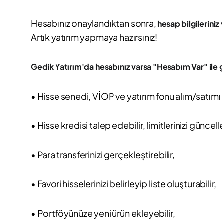
Hesabınız onaylandıktan sonra,
hesap bilgileriniz 
Artık yatırım yapmaya hazırsınız!
Gedik Yatırım'da hesabınız varsa "Hesabım Var" ile g
• Hisse senedi, VİOP ve yatırım fonu alım/satımı 
• Hisse kredisi talep edebilir, limitlerinizi güncell
• Para transferinizi gerçekleştirebilir,
• Favori hisselerinizi belirleyip liste oluşturabilir,
• Portföyünüze yeni ürün ekleyebilir,