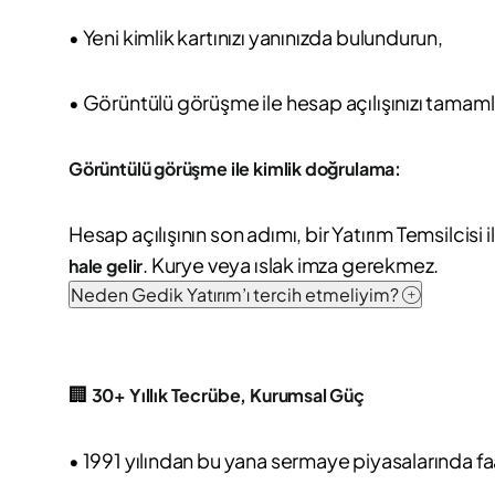
• Yeni kimlik kartınızı yanınızda bulundurun,
• Görüntülü görüşme ile hesap açılışınızı tamaml
Görüntülü görüşme ile kimlik doğrulama:
Hesap açılışının son adımı, bir Yatırım Temsilci
. Kurye veya ıslak imza gerekmez.
hale gelir
Neden Gedik Yatırım’ı tercih etmeliyim?
🏢
30+ Yıllık Tecrübe, Kurumsal Güç
• 1991 yılından bu yana sermaye piyasalarında fa