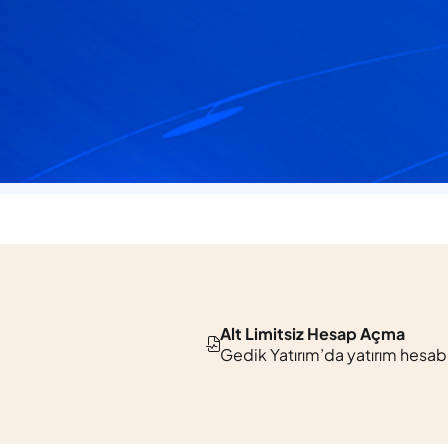
laşabilir, her türlü sorunuza yanıt bulabilirsiniz.