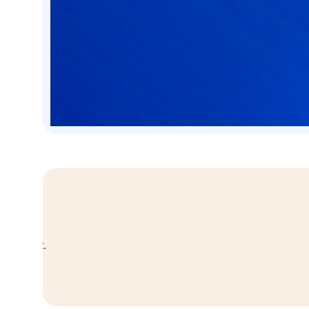
Birebir Yatırım Temsilcisi
Size özel yatırım temsilcinize kolayca u