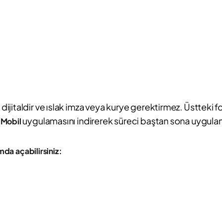
jitaldir ve ıslak imza veya kurye gerektirmez. Üstteki f
uygulamasını indirerek süreci baştan sona uygulama
 Mobil
da açabilirsiniz: