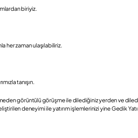
mlardan biriyiz.
 her zaman ulaşılabiliriz.
rımızla tanışın.
eden görüntülü görüşme ile dilediğiniz yerden ve dilediğ
iştirilen deneyimi ile yatırım işlemlerinizi yine Gedik Yat