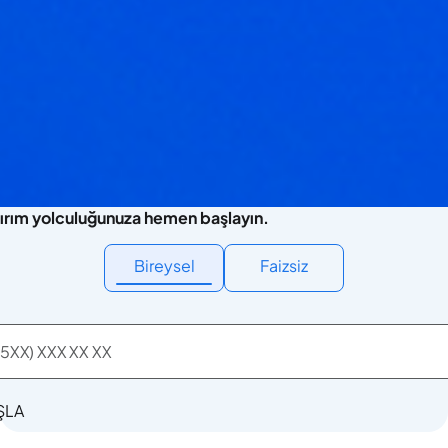
ırım yolculuğunuza hemen başlayın.
Bireysel
Faizsiz
ŞLA