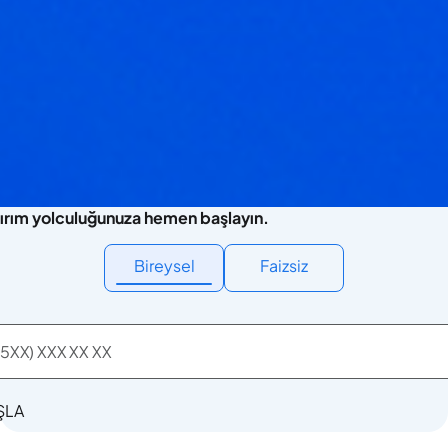
ırım yolculuğunuza hemen başlayın.
Bireysel
Faizsiz
ŞLA