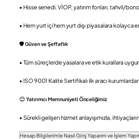
• Hisse senedi, VİOP, yatırım fonları, tahvil/bono
• Hem yurt içi hem yurt dışı piyasalara kolayca e
🛡️
Güven ve Şeffaflık
• Tüm süreçlerde yasalara ve etik kurallara uygun
• ISO 9001 Kalite Sertifikalı ilk aracı kurumlardan
😊
Yatırımcı Memnuniyeti Önceliğimiz
• Sürekli gelişen hizmet anlayışımızla, ihtiyaçlar
Hesap Bilgilerimle Nasıl Giriş Yaparım ve İşlem Ya