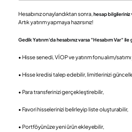
Hesabınız onaylandıktan sonra,
hesap bilgileriniz 
Artık yatırım yapmaya hazırsınız!
Gedik Yatırım'da hesabınız varsa "Hesabım Var" ile g
• Hisse senedi, VİOP ve yatırım fonu alım/satımı 
• Hisse kredisi talep edebilir, limitlerinizi güncell
• Para transferinizi gerçekleştirebilir,
• Favori hisselerinizi belirleyip liste oluşturabilir,
• Portföyünüze yeni ürün ekleyebilir,