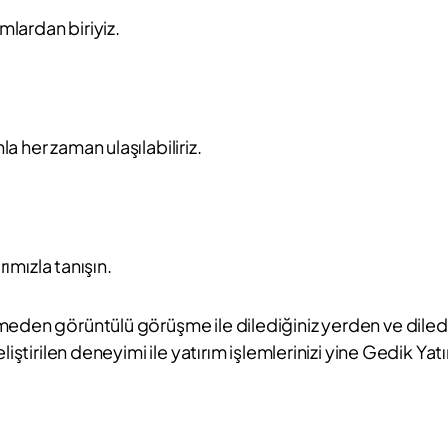
mlardan biriyiz.
 her zaman ulaşılabiliriz.
rımızla tanışın.
eden görüntülü görüşme ile dilediğiniz yerden ve dilediğ
iştirilen deneyimi ile yatırım işlemlerinizi yine Gedik Yat