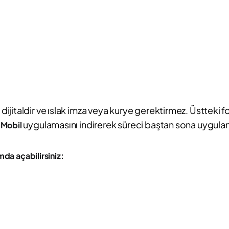
jitaldir ve ıslak imza veya kurye gerektirmez. Üstteki f
uygulamasını indirerek süreci baştan sona uygulama
 Mobil
da açabilirsiniz: