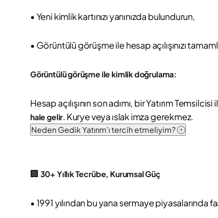
• Yeni kimlik kartınızı yanınızda bulundurun,
• Görüntülü görüşme ile hesap açılışınızı tamaml
Görüntülü görüşme ile kimlik doğrulama:
Hesap açılışının son adımı, bir Yatırım Temsilci
. Kurye veya ıslak imza gerekmez.
hale gelir
Neden Gedik Yatırım’ı tercih etmeliyim?
🏢
30+ Yıllık Tecrübe, Kurumsal Güç
• 1991 yılından bu yana sermaye piyasalarında fa