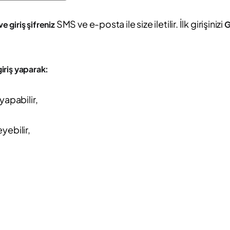
SMS ve e-posta ile size iletilir. İlk girişinizi
ve giriş şifreniz
G
iriş yaparak:
yapabilir,
eyebilir,