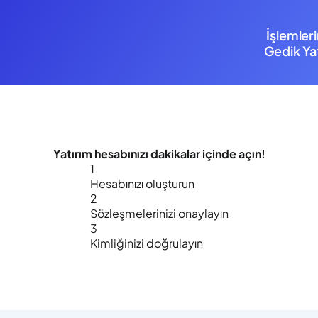
İşlemler
Gedik Yat
Yatırım hesabınızı
dakikalar içinde
açın!
1
Hesabınızı oluşturun
2
Sözleşmelerinizi onaylayın
3
Kimliğinizi doğrulayın