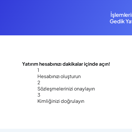
İşlemler
Gedik Yat
Yatırım hesabınızı
dakikalar içinde
açın!
1
Hesabınızı oluşturun
2
Sözleşmelerinizi onaylayın
3
Kimliğinizi doğrulayın