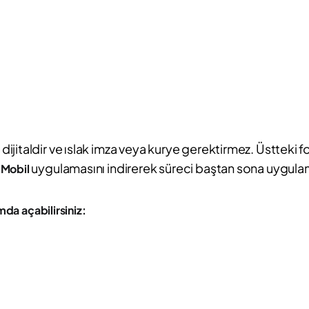
jitaldir ve ıslak imza veya kurye gerektirmez. Üstteki f
uygulamasını indirerek süreci baştan sona uygulama
 Mobil
da açabilirsiniz: