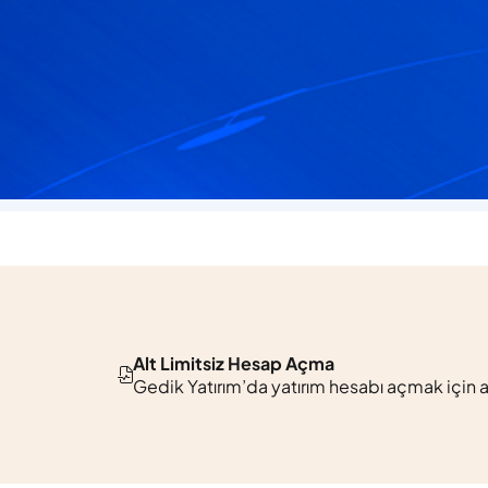
laşabilir, her türlü sorunuza yanıt bulabilirsiniz.