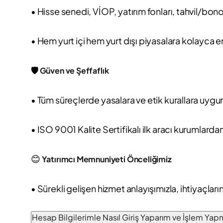
• Hisse senedi, VİOP, yatırım fonları, tahvil/bono
• Hem yurt içi hem yurt dışı piyasalara kolayca e
🛡️
Güven ve Şeffaflık
• Tüm süreçlerde yasalara ve etik kurallara uygun
• ISO 9001 Kalite Sertifikalı ilk aracı kurumlardan
😊
Yatırımcı Memnuniyeti Önceliğimiz
• Sürekli gelişen hizmet anlayışımızla, ihtiyaçlar
Hesap Bilgilerimle Nasıl Giriş Yaparım ve İşlem Ya