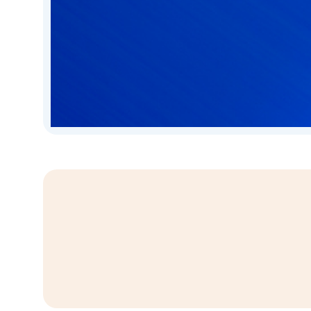
Birebir Yatırım Temsilcisi
Size özel yatırım temsilcinize kolayca u