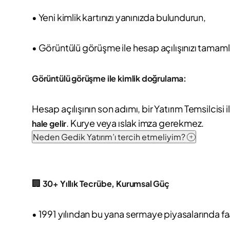
• Yeni kimlik kartınızı yanınızda bulundurun,
• Görüntülü görüşme ile hesap açılışınızı tamaml
Görüntülü görüşme ile kimlik doğrulama:
Hesap açılışının son adımı, bir Yatırım Temsilci
. Kurye veya ıslak imza gerekmez.
hale gelir
Neden Gedik Yatırım’ı tercih etmeliyim?
🏢
30+ Yıllık Tecrübe, Kurumsal Güç
• 1991 yılından bu yana sermaye piyasalarında fa