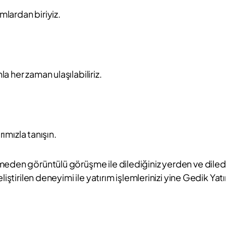
mlardan biriyiz.
 her zaman ulaşılabiliriz.
rımızla tanışın.
eden görüntülü görüşme ile dilediğiniz yerden ve dilediğ
iştirilen deneyimi ile yatırım işlemlerinizi yine Gedik Yat