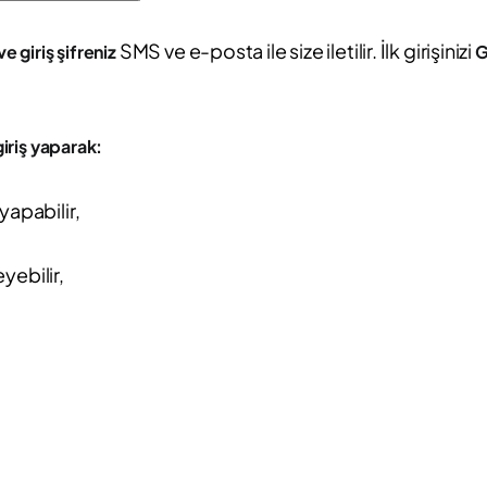
SMS ve e-posta ile size iletilir. İlk girişinizi
ve giriş şifreniz
G
iriş yaparak:
yapabilir,
eyebilir,