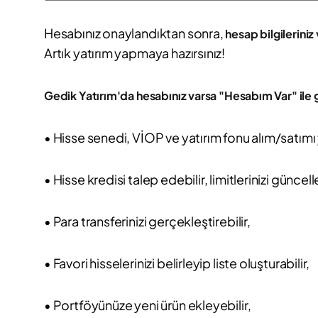
Hesabınız onaylandıktan sonra,
hesap bilgileriniz 
Artık yatırım yapmaya hazırsınız!
Gedik Yatırım'da hesabınız varsa "Hesabım Var" ile g
• Hisse senedi, VİOP ve yatırım fonu alım/satımı 
• Hisse kredisi talep edebilir, limitlerinizi güncell
• Para transferinizi gerçekleştirebilir,
• Favori hisselerinizi belirleyip liste oluşturabilir,
• Portföyünüze yeni ürün ekleyebilir,