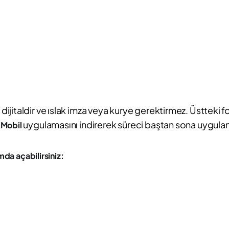
jitaldir ve ıslak imza veya kurye gerektirmez. Üstteki f
uygulamasını indirerek süreci baştan sona uygulama
 Mobil
da açabilirsiniz: