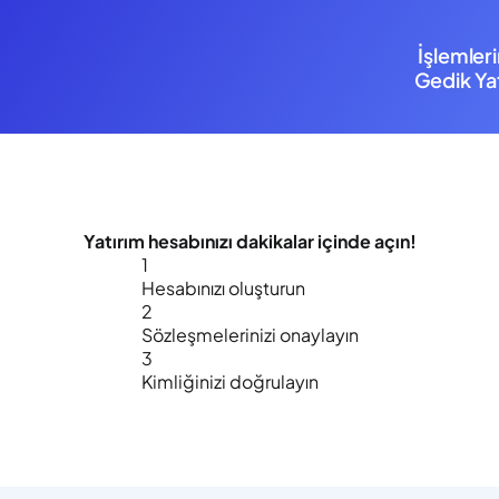
İşlemler
Gedik Yat
Yatırım hesabınızı
dakikalar içinde
açın!
1
Hesabınızı oluşturun
2
Sözleşmelerinizi onaylayın
3
Kimliğinizi doğrulayın