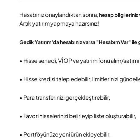
Hesabınız onaylandıktan sonra,
hesap bilgileriniz 
Artık yatırım yapmaya hazırsınız!
Gedik Yatırım'da hesabınız varsa "Hesabım Var" ile g
• Hisse senedi, VİOP ve yatırım fonu alım/satımı 
• Hisse kredisi talep edebilir, limitlerinizi güncell
• Para transferinizi gerçekleştirebilir,
• Favori hisselerinizi belirleyip liste oluşturabilir,
• Portföyünüze yeni ürün ekleyebilir,