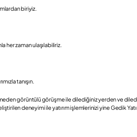
mlardan biriyiz.
 her zaman ulaşılabiliriz.
rımızla tanışın.
eden görüntülü görüşme ile dilediğiniz yerden ve dilediğ
iştirilen deneyimi ile yatırım işlemlerinizi yine Gedik Yat