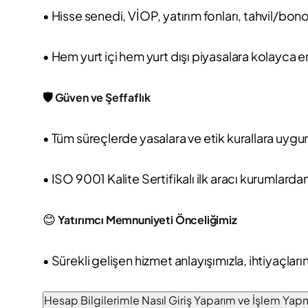
• Hisse senedi, VİOP, yatırım fonları, tahvil/bono
• Hem yurt içi hem yurt dışı piyasalara kolayca e
🛡️
Güven ve Şeffaflık
• Tüm süreçlerde yasalara ve etik kurallara uygun
• ISO 9001 Kalite Sertifikalı ilk aracı kurumlardan
😊
Yatırımcı Memnuniyeti Önceliğimiz
• Sürekli gelişen hizmet anlayışımızla, ihtiyaçlar
Hesap Bilgilerimle Nasıl Giriş Yaparım ve İşlem Ya