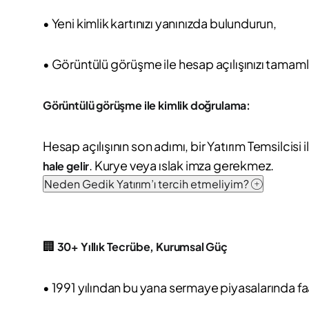
• Yeni kimlik kartınızı yanınızda bulundurun,
• Görüntülü görüşme ile hesap açılışınızı tamaml
Görüntülü görüşme ile kimlik doğrulama:
Hesap açılışının son adımı, bir Yatırım Temsilci
. Kurye veya ıslak imza gerekmez.
hale gelir
Neden Gedik Yatırım’ı tercih etmeliyim?
🏢
30+ Yıllık Tecrübe, Kurumsal Güç
• 1991 yılından bu yana sermaye piyasalarında fa