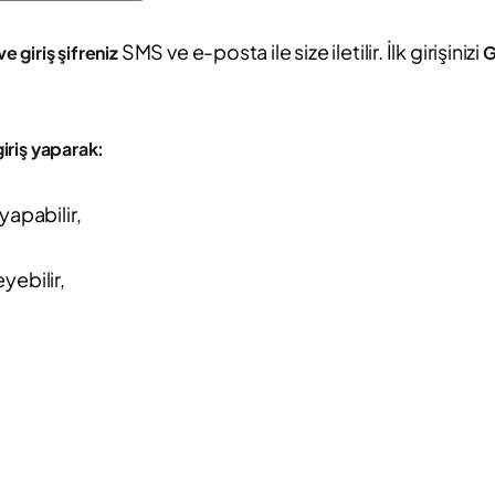
SMS ve e-posta ile size iletilir. İlk girişinizi
ve giriş şifreniz
G
iriş yaparak:
yapabilir,
eyebilir,