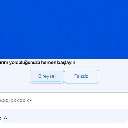
ırım yolculuğunuza hemen başlayın.
Bireysel
Faizsiz
ŞLA