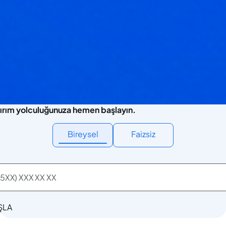
ırım yolculuğunuza hemen başlayın.
Bireysel
Faizsiz
ŞLA